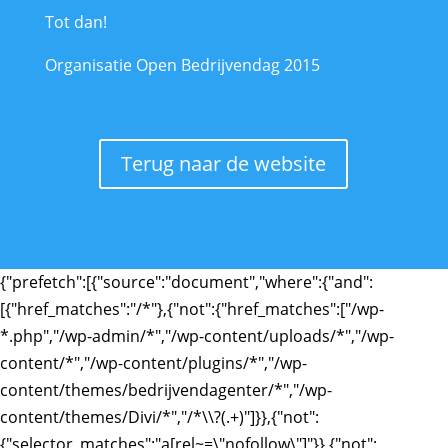
Tot dan!
Organisatie Open Bedrijvendag 2015
Terug naar de website
{"prefetch":[{"source":"document","where":{"and":
[{"href_matches":"/*"},{"not":{"href_matches":["/wp-
*.php","/wp-admin/*","/wp-content/uploads/*","/wp-
content/*","/wp-content/plugins/*","/wp-
content/themes/bedrijvendagenter/*","/wp-
content/themes/Divi/*","/*\\?(.+)"]}},{"not":
{"selector_matches":"a[rel~=\"nofollow\"]"}},{"not":